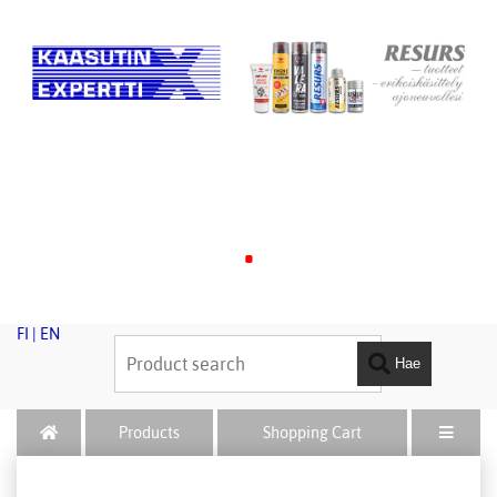
.
FI
|
EN
Hae
Products
Shopping Cart