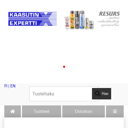
.
FI
|
EN
Hae
Tuotteet
Ostoskori