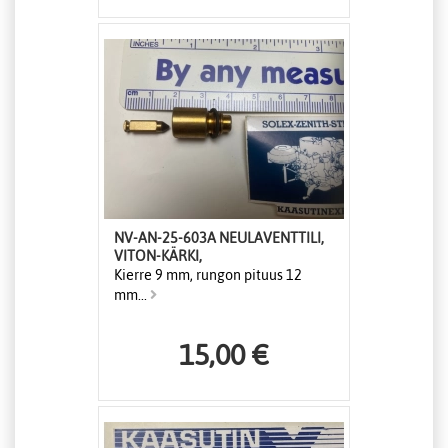
NV-AN-25-603A NEULAVENTTILI,
VITON-KÄRKI,
Kierre 9 mm, rungon pituus 12
mm...
15,00 €