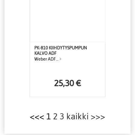
PK-810 KIIHDYTYSPUMPUN
KALVO ADF
Weber ADF...
25,30 €
<<< 1
2
3
kaikki
>>>