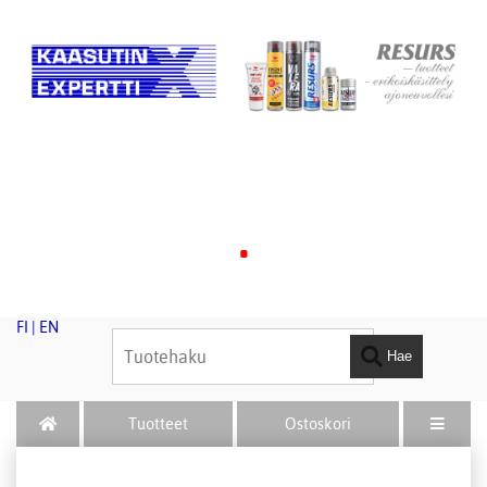
.
FI
|
EN
Hae
Tuotteet
Ostoskori