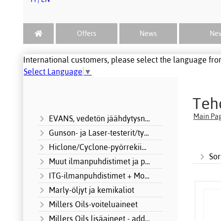
Offers
News
New
International customers, please select the language from
Select Language
▼
Teho
Main Pa
EVANS, vedetön jäähdytysneste
Gunson- ja Laser-testerit/työkalut
Hiclone/Cyclone-pyörrekiihdyttimet
Sor
Muut ilmanpuhdistimet ja panokset
ITG-ilmanpuhdistimet + Motorsport
Marly-öljyt ja kemikaliot
Millers Oils-voiteluaineet
Millers Oils lisäaineet - additives