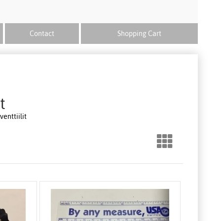
Contact
Shopping Cart
t
enttiilit