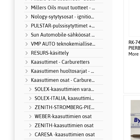
Millers Oils muut tuotteet - other produ
Nology-sytytysosat - ignition systems
PULSTAR-pulssisytyttimet + Motorsport
Sun Automobile-sähköosat MOTORSPORT
RK-7
VMP AUTO teknokemialliset tuotteet
PIER
RESURS-käsittely
More 
Kaasuttimet - Carburetters
Kaasuttimen huoltosarjat - Carburetter S
Kaasuttimen osat - Carburetter parts
SOLEX-kaasuttimien varaosat
SOLEX-ITALIA, kaasuttimien osat
ZENITH-STROMBERG-PIERBURG kaasuttimien osia
WEBER-kaasuttimien osat
ZENITH-kaasuttimien osat
CARESA -kaasuttimien osat