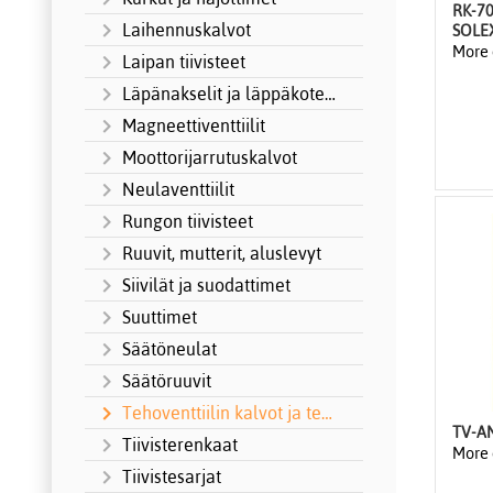
RK-7
Laihennuskalvot
SOLEX
More 
Laipan tiivisteet
Läpänakselit ja läppäkotelot
Magneettiventtiilit
Moottorijarrutuskalvot
Neulaventtiilit
Rungon tiivisteet
Ruuvit, mutterit, aluslevyt
Siivilät ja suodattimet
Suuttimet
Säätöneulat
Säätöruuvit
Tehoventtiilin kalvot ja tehoventtiilit
TV-A
Tiivisterenkaat
More 
Tiivistesarjat