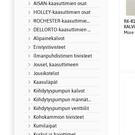
AISAN-kaasuttimien osat
HOLLEY-kaasuttimien osat
ROCHESTER-kaasuttimien osat
RK-8
KALV
DELLORTO-kaasuttimien varaosat
More 
Alipainekalvot
Eristystiivisteet
Ilmanpuhdistimen tiivisteet
Jouset, kaasuttimeen
Jousikotelot
Kaasuläpät
Kiihdytyspumpun kalvot
Kiihdytyspumpun männät ja kumit
Kiihdytyspumpun venttiilit
Kohokammion tiivisteet
Kumilaipat
Kurkut ja hajottimet