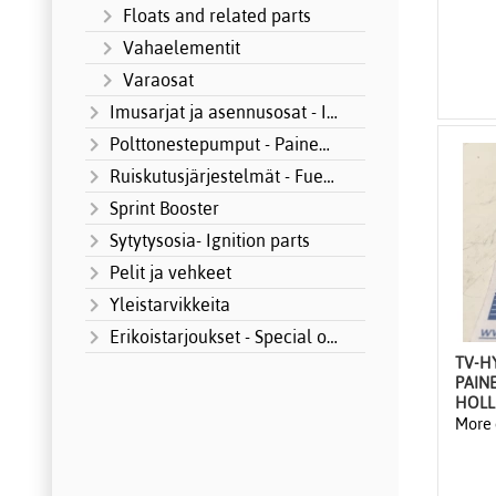
Floats and related parts
Vahaelementit
Varaosat
Imusarjat ja asennusosat - Intake manifo
Polttonestepumput - Paineensäätimet
Ruiskutusjärjestelmät - Fuel Injection
Sprint Booster
Sytytysosia- Ignition parts
Pelit ja vehkeet
Yleistarvikkeita
Erikoistarjoukset - Special offers
TV-H
PAIN
HOLL
More 