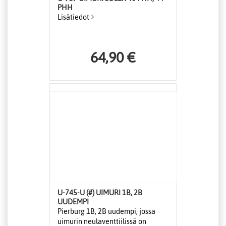
PHH
Lisätiedot
64,90 €
U-745-U (#) UIMURI 1B, 2B
UUDEMPI
Pierburg 1B, 2B uudempi, jossa
uimurin neulaventtiilissä on