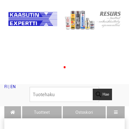
.
FI
|
EN
Hae
Tuotteet
Ostoskori