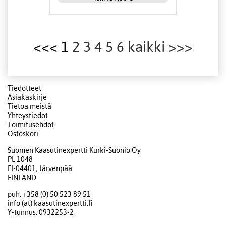
<<< 1
2
3
4
5
6
kaikki
>>>
Tiedotteet
Asiakaskirje
Tietoa meistä
Yhteystiedot
Toimitusehdot
Ostoskori
Suomen Kaasutinexpertti Kurki-Suonio Oy
PL 1048
FI-04401, Järvenpää
FINLAND
puh. +358 (0) 50 523 89 51
info (at) kaasutinexpertti.fi
Y-tunnus: 0932253-2