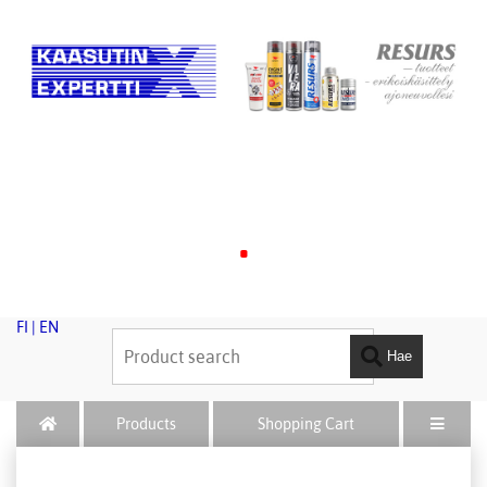
.
FI
|
EN
Hae
Products
Shopping Cart