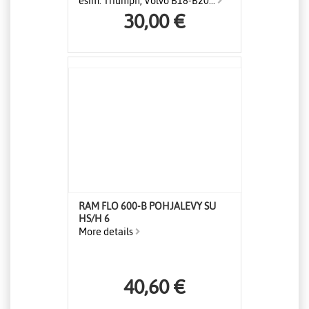
esim. Triumph, Volvo B18-B20...
30,00 €
RAM FLO 600-B POHJALEVY SU
HS/H 6
More details
40,60 €