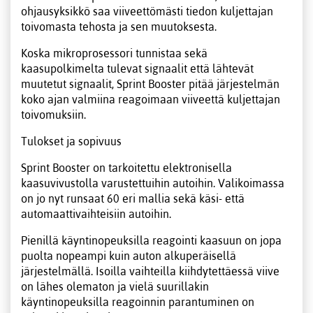
ohjausyksikkö saa viiveettömästi tiedon kuljettajan
toivomasta tehosta ja sen muutoksesta.
Koska mikroprosessori tunnistaa sekä
kaasupolkimelta tulevat signaalit että lähtevät
muutetut signaalit, Sprint Booster pitää järjestelmän
koko ajan valmiina reagoimaan viiveettä kuljettajan
toivomuksiin.
Tulokset ja sopivuus
Sprint Booster on tarkoitettu elektronisella
kaasuvivustolla varustettuihin autoihin. Valikoimassa
on jo nyt runsaat 60 eri mallia sekä käsi- että
automaattivaihteisiin autoihin.
Pienillä käyntinopeuksilla reagointi kaasuun on jopa
puolta nopeampi kuin auton alkuperäisellä
järjestelmällä. Isoilla vaihteilla kiihdytettäessä viive
on lähes olematon ja vielä suurillakin
käyntinopeuksilla reagoinnin parantuminen on