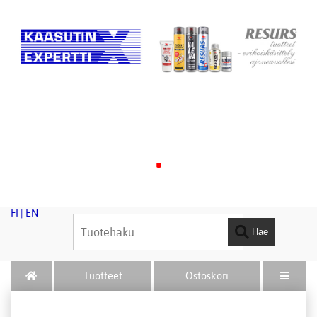
.
FI
|
EN
Hae
Tuotteet
Ostoskori