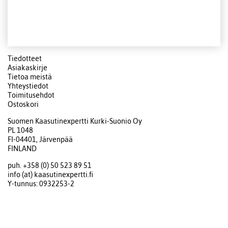
Tiedotteet
Asiakaskirje
Tietoa meistä
Yhteystiedot
Toimitusehdot
Ostoskori
Suomen Kaasutinexpertti Kurki-Suonio Oy
PL 1048
FI-04401, Järvenpää
FINLAND
puh. +358 (0) 50 523 89 51
info (at) kaasutinexpertti.fi
Y-tunnus: 0932253-2