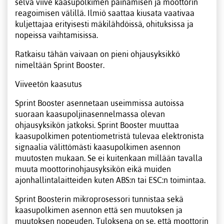
selvä viive kaasupolkimen painamisen ja moottorin
reagoimisen välillä. Ilmiö saattaa kiusata vaativaa
kuljettajaa erityisesti mäkilähdöissä, ohituksissa ja
nopeissa vaihtamisissa.
Ratkaisu tähän vaivaan on pieni ohjausyksikkö
nimeltään Sprint Booster.
Viiveetön kaasutus
Sprint Booster asennetaan useimmissa autoissa
suoraan kaasupoljinasennelmassa olevan
ohjausyksikön jatkoksi. Sprint Booster muuttaa
kaasupolkimen potentiometristä tulevaa elektronista
signaalia välittömästi kaasupolkimen asennon
muutosten mukaan. Se ei kuitenkaan millään tavalla
muuta moottorinohjausyksikön eikä muiden
ajonhallintalaitteiden kuten ABS:n tai ESC:n toimintaa.
Sprint Boosterin mikroprosessori tunnistaa sekä
kaasupolkimen asennon että sen muutoksen ja
muutoksen nopeuden. Tuloksena on se, että moottorin