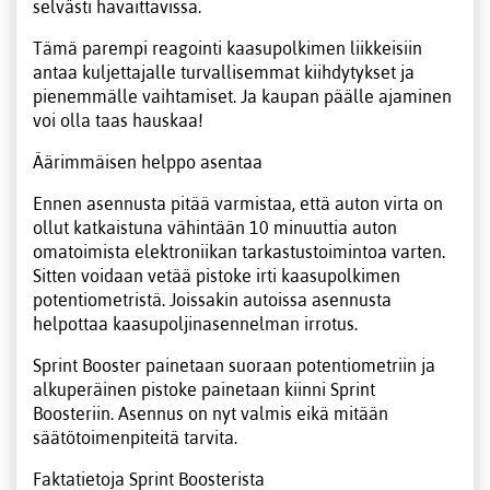
selvästi havaittavissa.
Tämä parempi reagointi kaasupolkimen liikkeisiin
antaa kuljettajalle turvallisemmat kiihdytykset ja
pienemmälle vaihtamiset. Ja kaupan päälle ajaminen
voi olla taas hauskaa!
Äärimmäisen helppo asentaa
Ennen asennusta pitää varmistaa, että auton virta on
ollut katkaistuna vähintään 10 minuuttia auton
omatoimista elektroniikan tarkastustoimintoa varten.
Sitten voidaan vetää pistoke irti kaasupolkimen
potentiometristä. Joissakin autoissa asennusta
helpottaa kaasupoljinasennelman irrotus.
Sprint Booster painetaan suoraan potentiometriin ja
alkuperäinen pistoke painetaan kiinni Sprint
Boosteriin. Asennus on nyt valmis eikä mitään
säätötoimenpiteitä tarvita.
Faktatietoja Sprint Boosterista