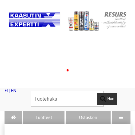
.
FI
|
EN
Hae
Tuotteet
Ostoskori