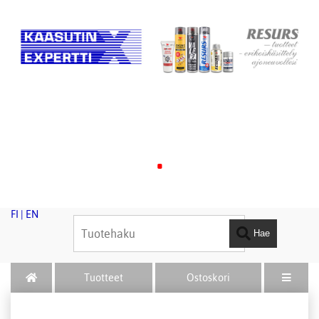
.
FI
|
EN
Hae
Tuotteet
Ostoskori