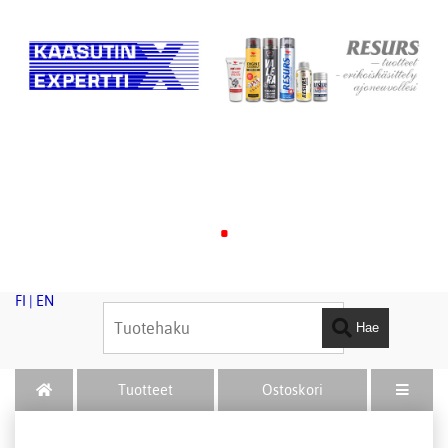
.
FI
|
EN
Hae
Tuotteet
Ostoskori