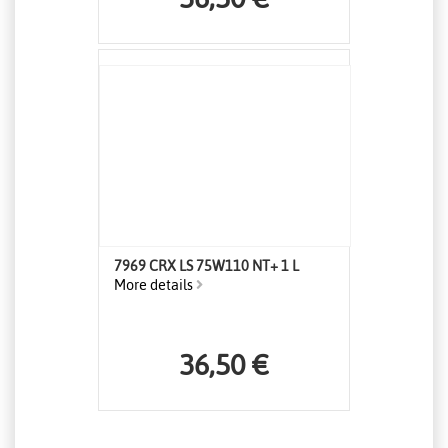
7969 CRX LS 75W110 NT+ 1 L
More details
36,50 €