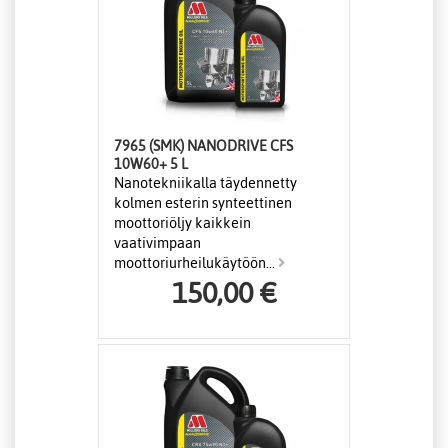
7965 (SMK) NANODRIVE CFS
10W60+ 5 L
Nanotekniikalla täydennetty
kolmen esterin synteettinen
moottoriöljy kaikkein
vaativimpaan
moottoriurheilukäytöön...
150,00 €