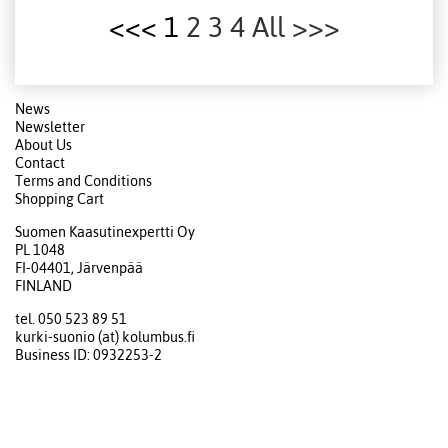
<<< 1
2
3
4
All
>>>
News
Newsletter
About Us
Contact
Terms and Conditions
Shopping Cart
Suomen Kaasutinexpertti Oy
PL 1048
FI-04401, Järvenpää
FINLAND
tel. 050 523 89 51
kurki-suonio (at) kolumbus.fi
Business ID: 0932253-2