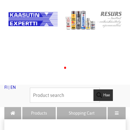
.
FI
|
EN
Hae
Products
Shopping Cart