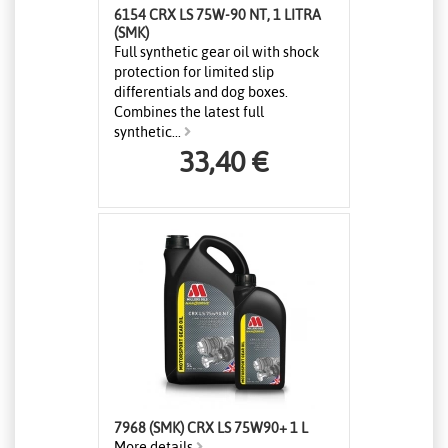
6154 CRX LS 75W-90 NT, 1 LITRA
(SMK)
Full synthetic gear oil with shock
protection for limited slip
differentials and dog boxes.
Combines the latest full
synthetic...
33,40 €
7968 (SMK) CRX LS 75W90+ 1 L
More details