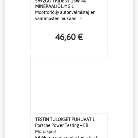
5992GO TRIDENT 15W-40
MINERAALIÖLJY 5 L
Moottoriöljy autonvalmistajien
vaatimusten mukaan...
46,60 €
TESTIN TULOKSET PUHUVAT 1
Porsche Power Testing – EB
Motorsport
EB Motorsport conducted a back