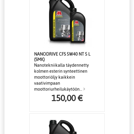
NANODRIVE CFS 5W40 NT 5 L
(SMK)
Nanotekniikalla täydennetty
kolmen esterin synteettinen
moottoriöljy kaikkein
vaativimpaan
moottoriurheilukäytöön...
150,00 €