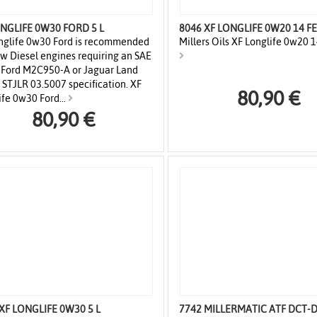
XF LONGLIFE 0W30 FORD 5 L
nglife 0w30 Ford is recommended
Millers Oils XF Longlife 0w20 14
ew Diesel engines requiring an SAE
Ford M2C950-A or Jaguar Land
 STJLR 03.5007 specification. XF
80,90 €
ife 0w30 Ford...
80,90 €
7998 XF LONGLIFE 0W30 5 L
7742 MILLERMATIC ATF DCT-D