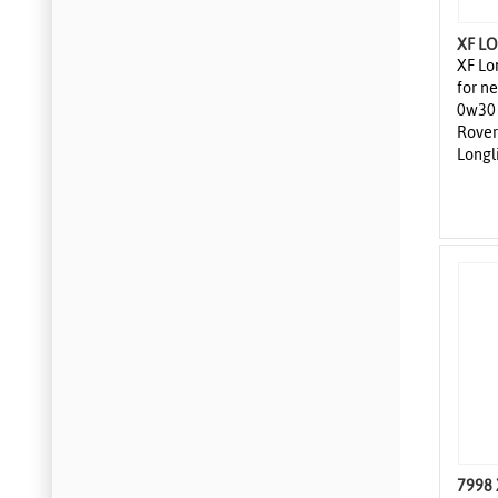
XF Lo
for n
0w30 
Rover
Longl