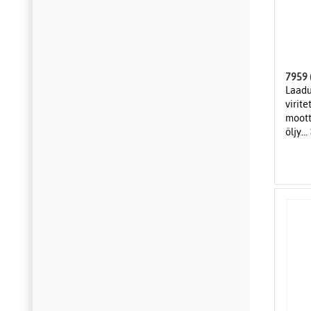
7959 
Laadu
virite
mootto
öljy...