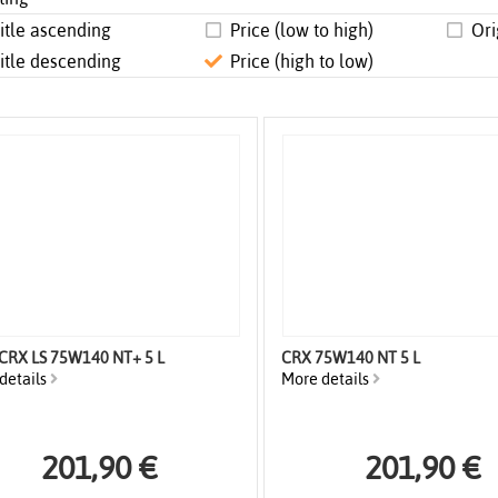
itle ascending
Price (low to high)
Ori
itle descending
Price (high to low)
7970 CRX LS 75W140 NT+ 5 L
CRX 75W140 NT 5 L
details
More details
201,90 €
201,90 €