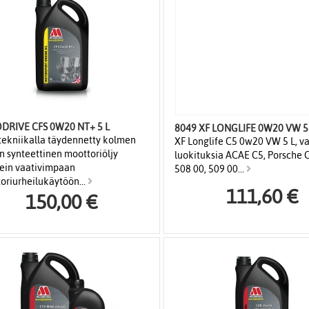
NANODRIVE CFS 0W20 NT+ 5 L
8049 XF LONGLI
ekniikalla täydennetty kolmen
XF Longlife C5 0w20 VW 5 L, v
in synteettinen moottoriöljy
luokituksia ACAE C5, Porsche 
ein vaativimpaan
508 00, 509 00...
oriurheilukäytöön...
111,60 €
150,00 €