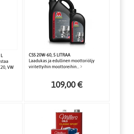
CSS 20W-60, 5 LITRAA
FE 0W20 VW 5 L
Laadukas ja edullinen moottoriöljy
astaa
viritettyihin moottoreihin...
C20, VW
109,00 €