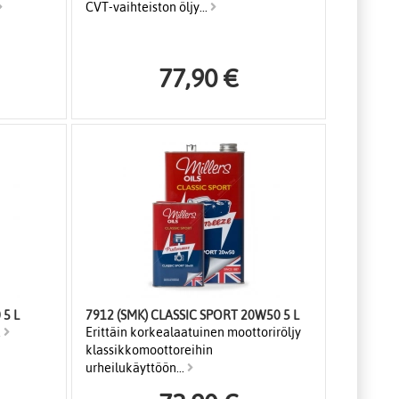
CVT-vaihteiston öljy...
77,90 €
7725 (SMK) XF LONGLIFE 0W40 5 L
7912 (SMK) CLASSIC SPORT 20W50 5 L
.
Erittäin korkealaatuinen moottoriröljy
klassikkomoottoreihin
urheilukäyttöön...