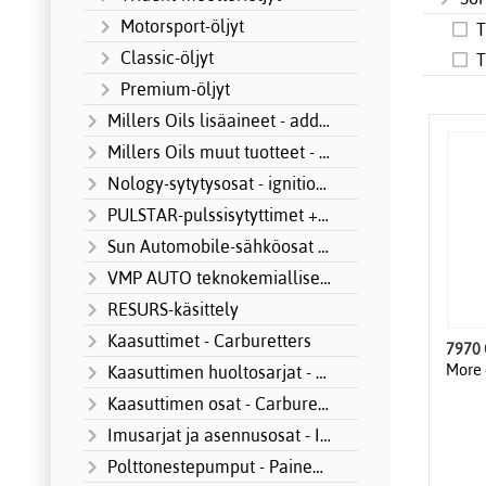
Motorsport-öljyt
T
Classic-öljyt
T
Premium-öljyt
Millers Oils lisäaineet - additives
Millers Oils muut tuotteet - other produ
Nology-sytytysosat - ignition systems
PULSTAR-pulssisytyttimet + Motorsport
Sun Automobile-sähköosat MOTORSPORT
VMP AUTO teknokemialliset tuotteet
RESURS-käsittely
Kaasuttimet - Carburetters
More 
Kaasuttimen huoltosarjat - Carburetter S
Kaasuttimen osat - Carburetter parts
Imusarjat ja asennusosat - Intake manifo
Polttonestepumput - Paineensäätimet