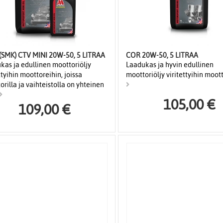
(SMK) CTV MINI 20W-50, 5 LITRAA
COR 20W-50, 5 LITRAA
kas ja edullinen moottoriöljy
Laadukas ja hyvin edullinen
ttyihin moottoreihin, joissa
moottoriöljy viritettyihin moott
rilla ja vaihteistolla on yhteinen
105,00 €
109,00 €