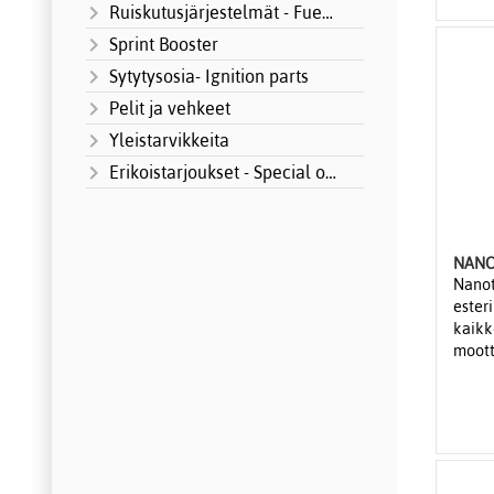
Ruiskutusjärjestelmät - Fuel Injection
Sprint Booster
Sytytysosia- Ignition parts
Pelit ja vehkeet
Yleistarvikkeita
Erikoistarjoukset - Special offers
Nanot
ester
kaikk
moott