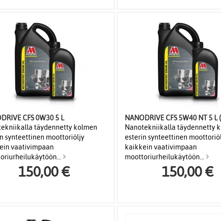
NANODRIVE CFS 0W30 5 L
NANODRIVE CFS 5W40 NT 5 L 
ekniikalla täydennetty kolmen
Nanotekniikalla täydennetty 
in synteettinen moottoriöljy
esterin synteettinen moottoriö
ein vaativimpaan
kaikkein vaativimpaan
oriurheilukäytöön...
moottoriurheilukäytöön...
150,00 €
150,00 €