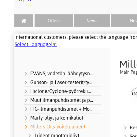
Offers
News
New
International customers, please select the language from
Select Language
▼
Mill
Main Pa
EVANS, vedetön jäähdytysneste
Gunson- ja Laser-testerit/työkalut
Hiclone/Cyclone-pyörrekiihdyttimet
Muut ilmanpuhdistimet ja panokset
ITG-ilmanpuhdistimet + Motorsport
Marly-öljyt ja kemikaliot
Millers Oils-voiteluaineet
Res
Trident-moottoriöljyt
Sor