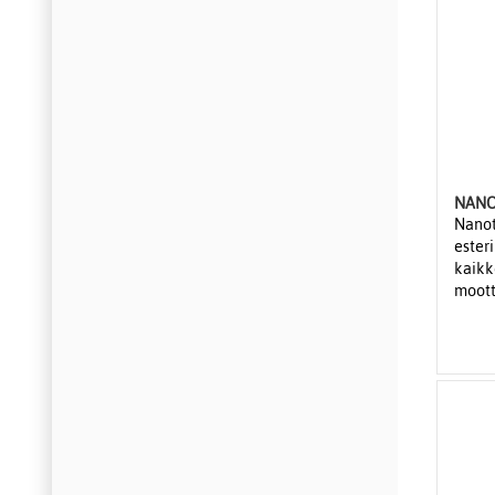
Nanot
ester
kaikk
moott