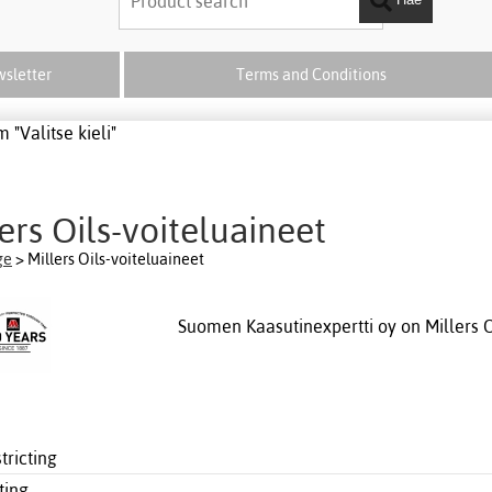
sletter
Terms and Conditions
 "Valitse kieli"
ers Oils-voiteluaineet
ge
> Millers Oils-voiteluaineet
Suomen Kaasutinexpertti oy on Millers O
tricting
ting