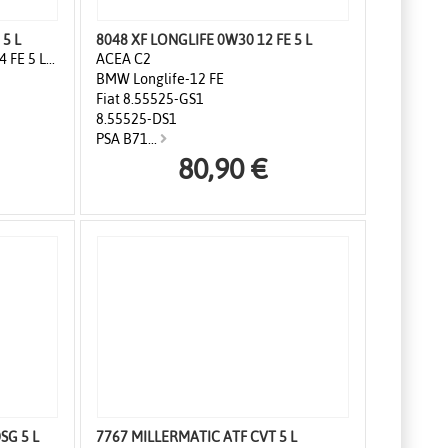
8046 XF LONGLIFE 0W20 14 FE 5 L
8048 XF LONGLIFE 0W30 12 FE 5 L
 FE 5 L...
ACEA C2
BMW Longlife-12 FE
Fiat 8.55525-GS1
8.55525-DS1
PSA B71...
80,90 €
SG 5 L
7767 MILLERMATIC ATF CVT 5 L