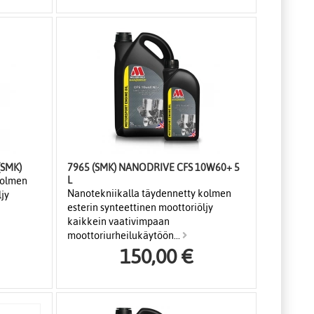
(SMK)
7965 (SMK) NANODRIVE CFS 10W60+ 5
L
kolmen
Nanotekniikalla täydennetty kolmen
ljy
esterin synteettinen moottoriöljy
kaikkein vaativimpaan
moottoriurheilukäytöön...
150,00 €