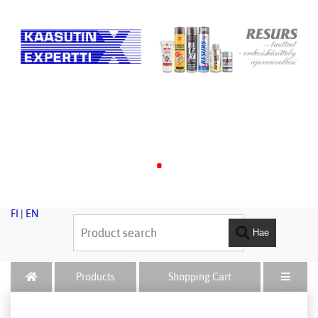
.
FI
|
EN
Hae
Products
Shopping Cart