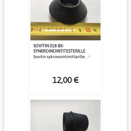
SOVITIN 018 BK-
SYNKROINOINTITESTERILLE
Sovitin sykronointimittarille...
12,00 €