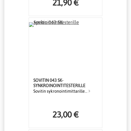
21,90 €
SOVITIN 043 SK-
SYNKROINOINTITESTERILLE
Sovitin sykronointimittarille...
23,00 €