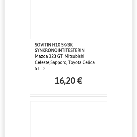
SOVITIN H10 SK/BK
SYNKRONOINTITESTERIN
Mazda 323 GT, Mitsubishi
Celeste,Sapporo, Toyota Celica
ST...
16,20 €