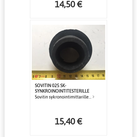
14,50 €
SOVITIN 025 SK-
SYNKROINOINTITESTERILLE
Sovitin sykronointimittarille...
15,40 €