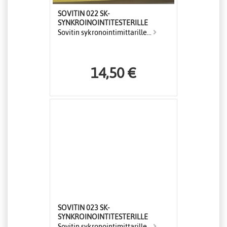
SOVITIN 022 SK-
SYNKROINOINTITESTERILLE
Sovitin sykronointimittarille...
14,50 €
SOVITIN 023 SK-
SYNKROINOINTITESTERILLE
Sovitin sykronointimittarille...