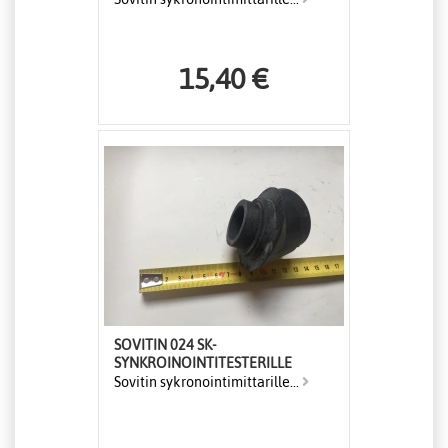
15,40 €
SOVITIN 024 SK-
SYNKROINOINTITESTERILLE
Sovitin sykronointimittarille...