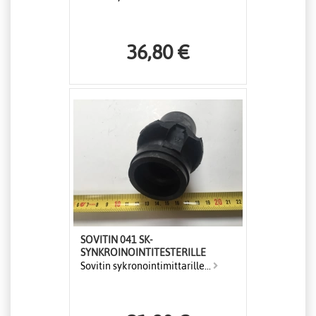
36,80 €
SOVITIN 041 SK-
SYNKROINOINTITESTERILLE
Sovitin sykronointimittarille...