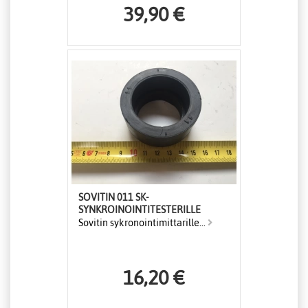
39,90 €
SOVITIN 011 SK-
SYNKROINOINTITESTERILLE
Sovitin sykronointimittarille...
16,20 €