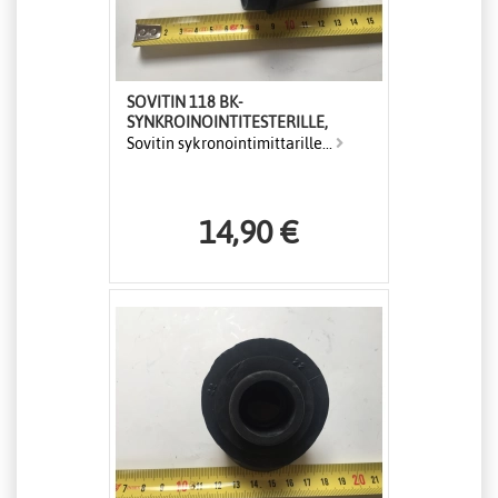
SOVITIN 118 BK-
SYNKROINOINTITESTERILLE,
Sovitin sykronointimittarille...
14,90 €