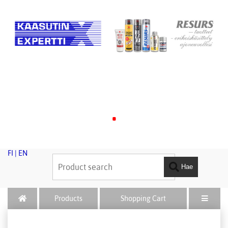
.
FI
|
EN
Hae
Products
Shopping Cart