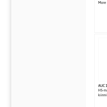
More 
AUC 1
HS-m
kiinni