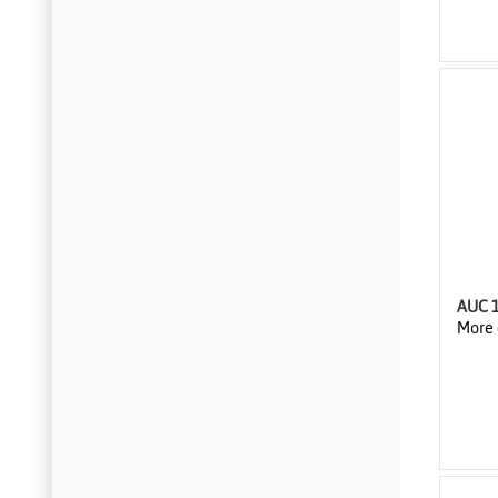
AUC 
More 