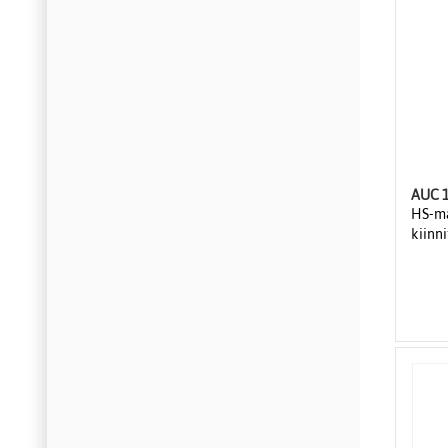
AUC 1
HS-m
kiinni