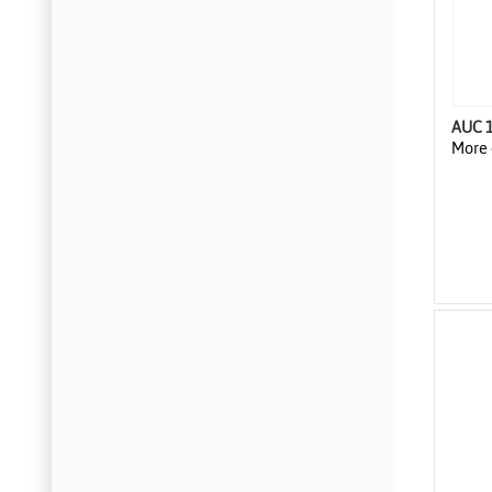
AUC 
More 