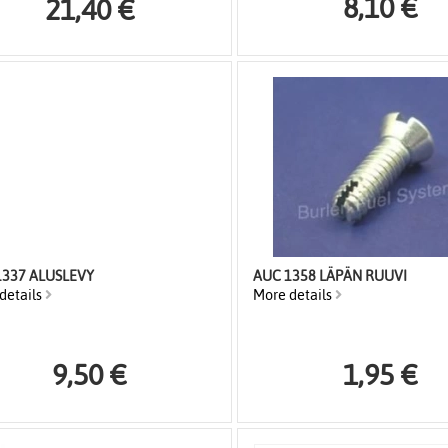
8,10 €
21,40 €
1337 ALUSLEVY
AUC 1358 LÄPÄN RUUVI
details
More details
9,50 €
1,95 €