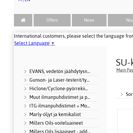
Offers
News
New
International customers, please select the language from
Select Language
▼
SU-
Main Pa
EVANS, vedetön jäähdytysneste
Gunson- ja Laser-testerit/työkalut
Hiclone/Cyclone-pyörrekiihdyttimet
Sor
Muut ilmanpuhdistimet ja panokset
ITG-ilmanpuhdistimet + Motorsport
Marly-öljyt ja kemikaliot
Millers Oils-voiteluaineet
Millers Oils lisäaineet - additives