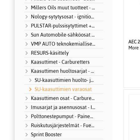
Millers Oils muut tuotteet - other produ
Nology-sytytysosat - ignition systems
PULSTAR-pulssisytyttimet + Motorsport
Sun Automobile-sähköosat MOTORSPORT
AEC 
VMP AUTO teknokemialliset tuotteet
More 
RESURS-käsittely
Kaasuttimet - Carburetters
Kaasuttimen huoltosarjat - Carburetter S
SU-kaasuttimien huolto- ja korjaussarjat
SU-kaasuttimien varaosat
Kaasuttimen osat - Carburetter parts
Imusarjat ja asennusosat - Intake manifo
Polttonestepumput - Paineensäätimet
Ruiskutusjärjestelmät - Fuel Injection
Sprint Booster