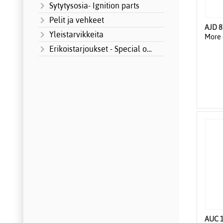
Sytytysosia- Ignition parts
Pelit ja vehkeet
AJD 
Yleistarvikkeita
More 
Erikoistarjoukset - Special offers
AUC 