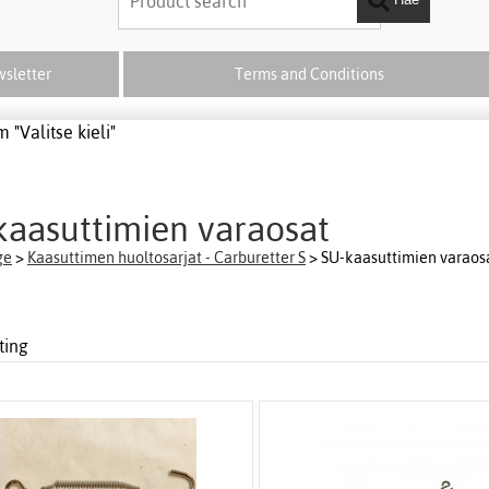
sletter
Terms and Conditions
 "Valitse kieli"
kaasuttimien varaosat
ge
>
Kaasuttimen huoltosarjat - Carburetter S
> SU-kaasuttimien varaos
ting