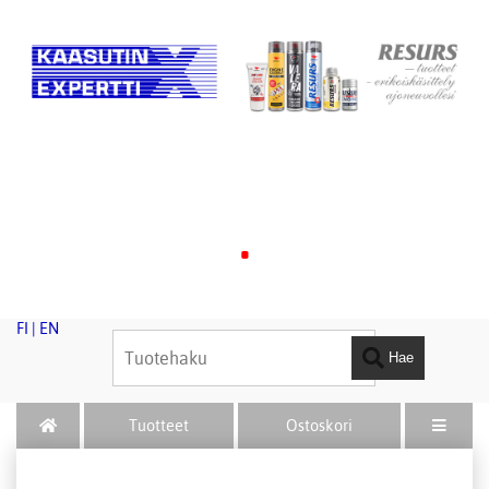
.
FI
|
EN
Hae
Tuotteet
Ostoskori