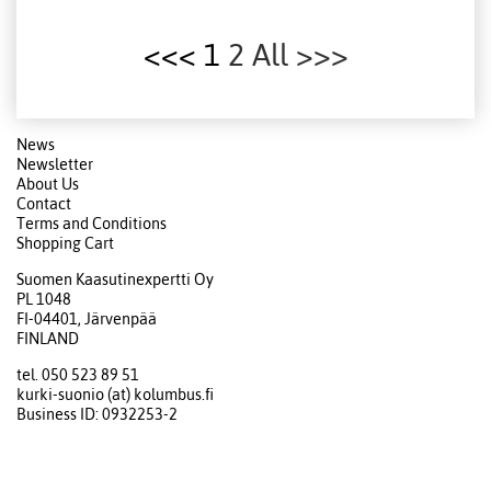
<<< 1
2
All
>>>
News
Newsletter
About Us
Contact
Terms and Conditions
Shopping Cart
Suomen Kaasutinexpertti Oy
PL 1048
FI-04401, Järvenpää
FINLAND
tel. 050 523 89 51
kurki-suonio (at) kolumbus.fi
Business ID: 0932253-2