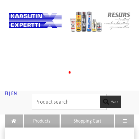
.
FI
|
EN
Hae
Products
Shopping Cart