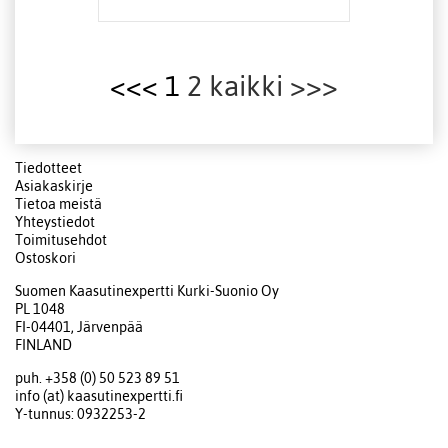
<<< 1
2
kaikki
>>>
Tiedotteet
Asiakaskirje
Tietoa meistä
Yhteystiedot
Toimitusehdot
Ostoskori
Suomen Kaasutinexpertti Kurki-Suonio Oy
PL 1048
FI-04401, Järvenpää
FINLAND
puh. +358 (0) 50 523 89 51
info (at) kaasutinexpertti.fi
Y-tunnus: 0932253-2