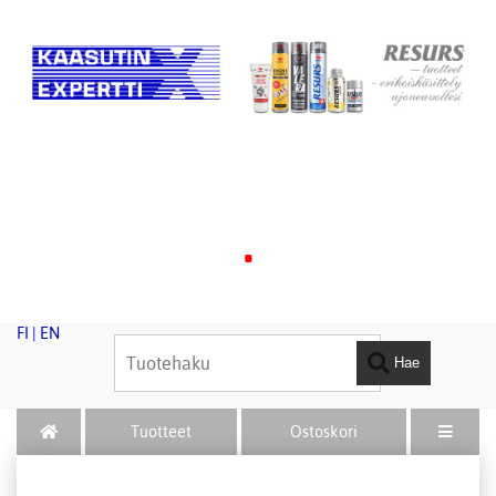
.
FI
|
EN
Hae
Tuotteet
Ostoskori