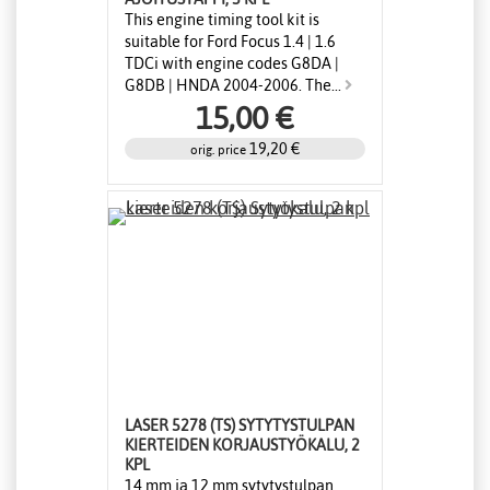
This engine timing tool kit is
suitable for Ford Focus 1.4 | 1.6
TDCi with engine codes G8DA |
G8DB | HNDA 2004-2006. The...
15,00 €
19,20 €
orig. price
LASER 5278 (TS) SYTYTYSTULPAN
KIERTEIDEN KORJAUSTYÖKALU, 2
KPL
14 mm ja 12 mm sytytystulpan