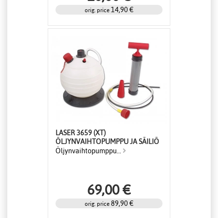
14,90 €
orig. price
LASER 3659 (XT)
ÖLJYNVAIHTOPUMPPU JA SÄILIÖ
Öljynvaihtopumppu...
69,00 €
89,90 €
orig. price