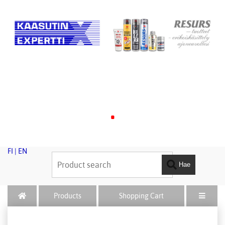
.
FI
|
EN
Hae
Products
Shopping Cart