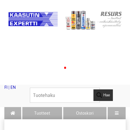
.
FI
|
EN
Hae
Tuotteet
Ostoskori