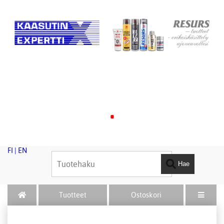
.
FI
|
EN
Hae
Tuotteet
Ostoskori