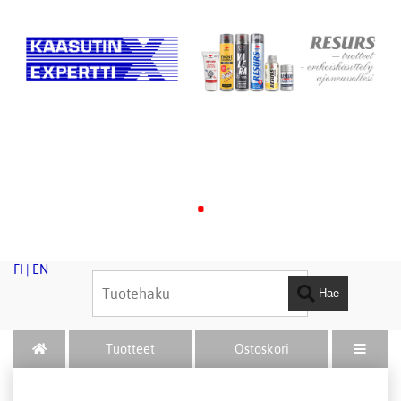
.
FI
|
EN
Hae
Tuotteet
Ostoskori