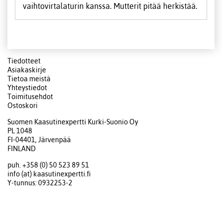
vaihtovirtalaturin kanssa. Mutterit pitää herkistää.
Tiedotteet
Asiakaskirje
Tietoa meistä
Yhteystiedot
Toimitusehdot
Ostoskori
Suomen Kaasutinexpertti Kurki-Suonio Oy
PL 1048
FI-04401, Järvenpää
FINLAND
puh. +358 (0) 50 523 89 51
info (at) kaasutinexpertti.fi
Y-tunnus: 0932253-2