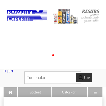
.
FI
|
EN
Hae
Tuotteet
Ostoskori