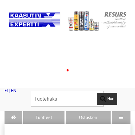
.
FI
|
EN
Hae
Tuotteet
Ostoskori