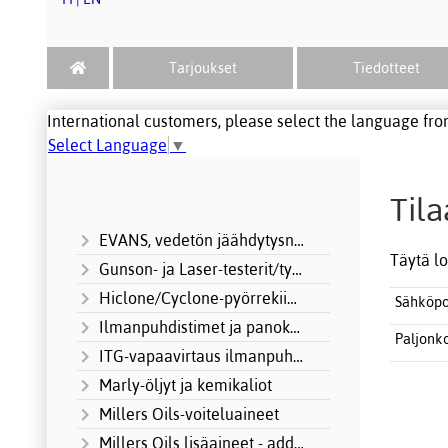
Tarjoukset
Tiedotteet
International customers, please select the language from
Select Language
▼
Tila
EVANS, vedetön jäähdytysneste
Täytä lo
Gunson- ja Laser-testerit/työkalut
Hiclone/Cyclone-pyörrekiihdyttimet
Sähköpo
Ilmanpuhdistimet ja panokset
Paljonk
ITG-vapaavirtaus ilmanpuhdistimet + Motorsport
Marly-öljyt ja kemikaliot
Millers Oils-voiteluaineet
Millers Oils lisäaineet - additives