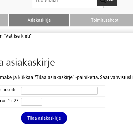
Asiakaskirje
Toimitusehdot
 "Valitse kieli"
a asiakaskirje
make ja klikkaa "Tilaa asiakaskirje" -painiketta. Saat vahvistusl
stiosoite
o on 4
+
2?