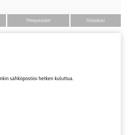
Yhteystiedot
Ostoskori
inkin sähköpostiisi hetken kuluttua.