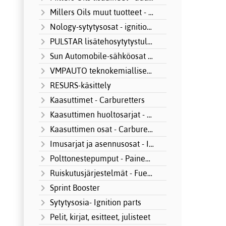
Millers Oils muut tuotteet - other produ
Nology-sytytysosat - ignition systems
PULSTAR lisätehosytytystulpat
Sun Automobile-sähköosat MOTORSPORT
VMPAUTO teknokemialliset tuotteet
RESURS-käsittely
Kaasuttimet - Carburetters
Kaasuttimen huoltosarjat - Carburetter S
Kaasuttimen osat - Carburetter parts
Imusarjat ja asennusosat - Intake manifo
Polttonestepumput - Paineensäätimet
Ruiskutusjärjestelmät - Fuel Injection
Sprint Booster
Sytytysosia- Ignition parts
Pelit, kirjat, esitteet, julisteet