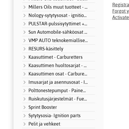
Registra
Millers Oils muut tuotteet - other produ
Forgot y
Nology-sytytysosat - ignition systems
Activate
PULSTAR-pulssisytyttimet + Motorsport
Sun Automobile-sähköosat MOTORSPORT
VMP AUTO teknokemialliset tuotteet
RESURS-käsittely
Kaasuttimet - Carburetters
Kaasuttimen huoltosarjat - Carburetter S
Kaasuttimen osat - Carburetter parts
Imusarjat ja asennusosat - Intake manifo
Polttonestepumput - Paineensäätimet
Ruiskutusjärjestelmät - Fuel Injection
Sprint Booster
Sytytysosia- Ignition parts
Pelit ja vehkeet