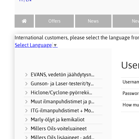
Offers
News
New
International customers, please select the language from
Select Language
▼
Use
EVANS, vedetön jäähdytysneste
Userna
Gunson- ja Laser-testerit/työkalut
Hiclone/Cyclone-pyörrekiihdyttimet
Passwor
Muut ilmanpuhdistimet ja panokset
How muc
ITG-ilmanpuhdistimet + Motorsport
Marly-öljyt ja kemikaliot
Millers Oils-voiteluaineet
Millers Oils lisäaineet - additives