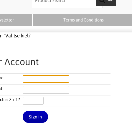
sletter
Terms and Conditions
 "Valitse kieli"
r Account
me
d
h is 2
+
1?