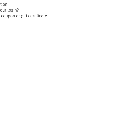
tion
our login?
 coupon or gift certificate